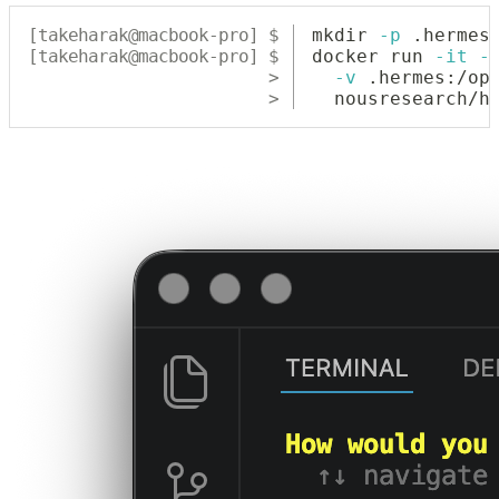
mkdir
-p
 .hermes
docker
 run 
-it
-
-v
 .hermes:/op
  nousresearch/h