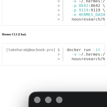
-v
 ~/.hermes:/
-p
8642
:8642 
\
-p
9119
:9119 
\
-e
HERMES_DASH
  nousresearch/h
Hermes CLI (Chat)
docker
 run 
-it
-
-v
 ~/.hermes:/
  nousresearch/h