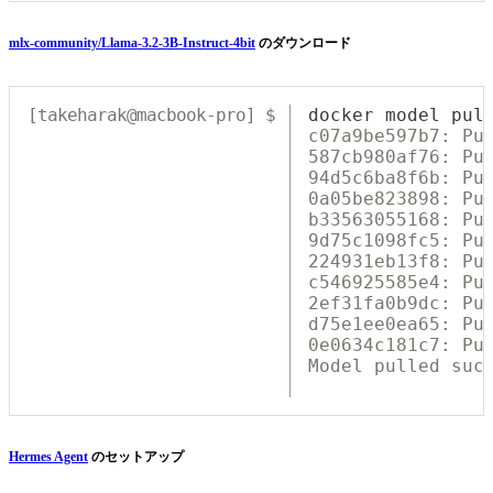
mlx-community/Llama-3.2-3B-Instruct-4bit
のダウンロード
docker
 model pul
c07a9be597b7: Pu
587cb980af76: Pu
94d5c6ba8f6b: Pu
0a05be823898: Pu
b33563055168: Pu
9d75c1098fc5: Pu
224931eb13f8: Pu
c546925585e4: Pu
2ef31fa0b9dc: Pu
d75e1ee0ea65: Pu
0e0634c181c7: Pu
Model pulled suc
Hermes Agent
のセットアップ