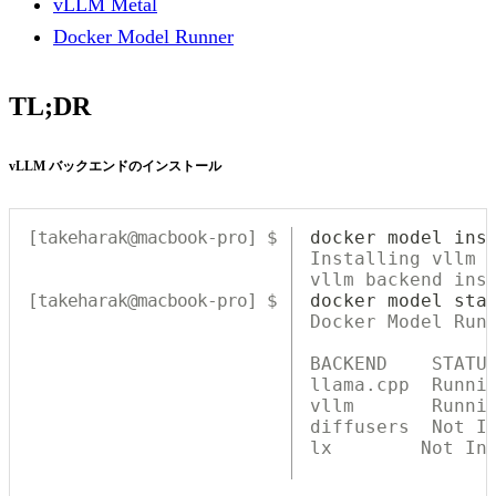
vLLM Metal
Docker Model Runner
TL;DR
vLLM バックエンドのインストール
docker
 model ins
Installing vllm 
vllm backend ins
docker
 model sta
Docker Model Run
BACKEND    STATU
llama.cpp  Runni
vllm       Runni
diffusers  Not I
lx        Not In