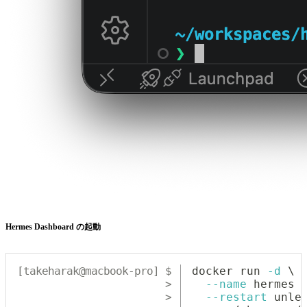
Hermes Dashboard の起動
docker
 run 
-d
\
--name
 hermes 
--restart
 unle